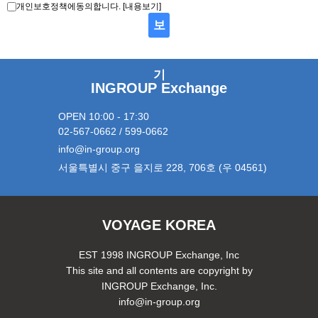
[내용보기]
개인보호정책에동의합니다.
보
내
기
INGROUP Exchange
OPEN 10:00 - 17:30
02-567-0662 / 599-0662
info@in-group.org
서울특별시 중구 을지로 228, 706호 (우 04561)
VOYAGE KOREA
EST 1998 INGROUP Exchange, Inc
This site and all contents are copyright by
INGROUP Exchange, Inc.
info@in-group.org