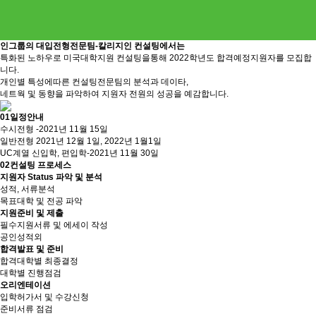
인그룹의 대입전형전문팀-칼리지인 컨설팅에서는
특화된 노하우로 미국대학지원 컨설팅을통해 2022학년도 합격예정지원자를 모집합
니다.
개인별 특성에따른 컨설팅전문팀의 분석과 데이타,
네트웍 및 동향을 파악하여 지원자 전원의 성공을 예감합니다.
01
일정안내
수시전형 -2021년 11월 15일
일반전형 2021년 12월 1일, 2022년 1월1일
UC계열 신입학, 편입학-2021년 11월 30일
02
컨설팅 프로세스
지원자 Status 파악 및 분석
성적, 서류분석
목표대학 및 전공 파악
지원준비 및 제출
필수지원서류 및 에세이 작성
공인성적외
합격발표 및 준비
합격대학별 최종결정
대학별 진행점검
오리엔테이션
입학허가서 및 수강신청
준비서류 점검