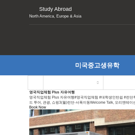
Study Abroad
North America, Europe & Asia
미국중고생유학
영국직업체험 Plus 자유여행
영국직업체험 Plus 자유여행#영국직업체험 #대학생인턴쉽 #런던투어 #영국여
드 투어, 관광, 쇼핑3(월)런던-서폭이동Welcome Talk, 오리엔테이션워킹
Book Now