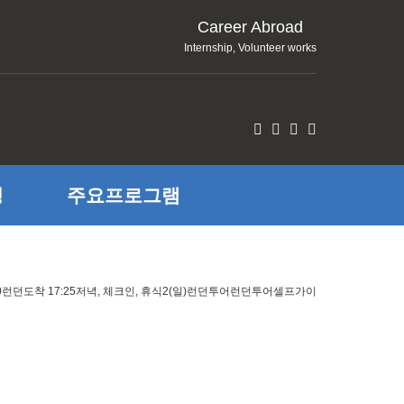
Career Abroad
Internship, Volunteer works
정
주요프로그램
 13:30런던도착 17:25저녁, 체크인, 휴식2(일)런던투어런던투어셀프가이