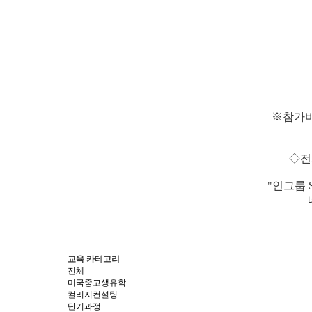
※참가비 
◇전화
"인그룹 
교육 카테고리
전체
미국중고생유학
컬리지컨설팅
단기과정