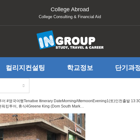
College Abroad
College Consulting & Financial Aid
컬리지컨설팅
학교정보
단기과
행Tenative Itinerary DateMorningAfternoonEvening1(토)인천출발
투어, 휴식4Greene King (Dom South Mark…