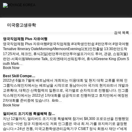
미국중고생유학
검색
목록
영국직업체험 Plus 자유여행
영국직업체험 Plus 자유여행#영국직업체험 #대학생인턴쉽 #런던투어 #영국여행
Tenative Itinerary DateMorningAfternoonEvening1(토)인천출발 13:30런던도착
17:25저녁, 체크인, 휴식2(일)런던투어런던투어셀프가이드 투어, 관광, 쇼핑3(월)
런던-서폭이동Welcome Talk, 오리엔테이션워킹투어, 휴식4Greene King (Dom S
outh Mark…
Book Now
Best Skill Compe…
2022년 6월과 7월에 베트남에서 개최되는 미용대회 및 현지 대학 교류를 위해 인
그룹익스체인지에서는 베트남을 시작으로 동남아시아 국가의 현지파트너 개발과
교류확대, 대학간 산학협력의 일환으로, 국가별로 순차적으로 진행됩니다. 인그룹
익스체인지에서는 2022년 1차대회를 성공적으로 진행하였고 호치민에서 예정된
2차대회를 준비중에 있습니다. &nb…
Book Now
얼리버드 조기지원 특별혜택 참…
지난 12월까지, 얼리버드 조기지원 특별혜택 참가비 $8,300 프로모션을 진행했었
는데요~이번 정규 지원에서도 저희 인그룹은 국내 최.저.가를 유지하기로 결정했
습니다.​= ​24년 전통, 미국교환학생관리감독기구 CSIET 정식 회원사 재단 ="세계