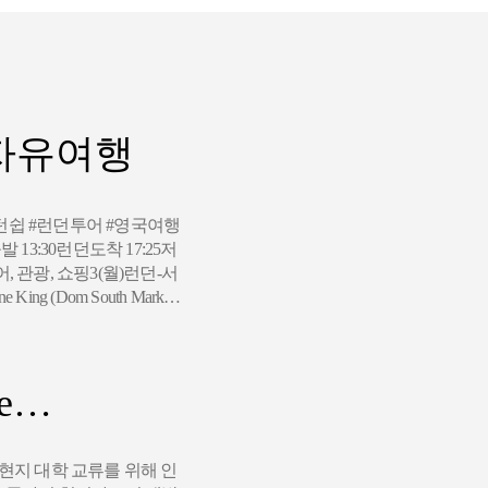
 자유여행
턴쉽 #런던투어 #영국여행
토)인천출발 13:30런던도착 17:25저
 관광, 쇼핑3(월)런던-서
ng (Dom South Mark…
pe…
 현지 대학 교류를 위해 인