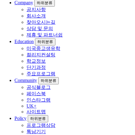
Company
하위분류
공지사항
회사소개
찾아오시는길
상담 및 문의
제휴 및 파트너쉽
Education
하위분류
미국중고생유학
컬리지컨설팅
학교정보
단기과정
주요프로그램
Community
하위분류
공식블로그
페이스북
인스타그램
UK+
사이트맵
Policy
하위분류
프로그램상담
톡남기기