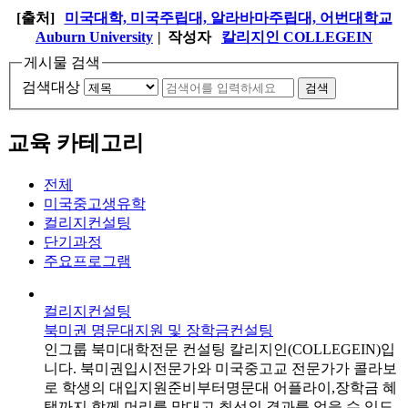
[출처]
미국대학, 미국주립대, 알라바마주립대, 어번대학교
Auburn University
|
작성자
칼리지인 COLLEGEIN
게시물 검색
검색대상
검색
교육 카테고리
전체
미국중고생유학
컬리지컨설팅
단기과정
주요프로그램
컬리지컨설팅
북미권 명문대지원 및 장학금컨설팅
인그룹 북미대학전문 컨설팅 칼리지인(COLLEGEIN)입
니다. 북미권입시전문가와 미국중고교 전문가가 콜라보
로 학생의 대입지원준비부터명문대 어플라이,장학금 혜
택까지 함께 머리를 맞대고 최선의 결과를 얻을 수 있도