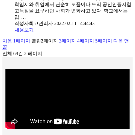
학입시와 취업에서 단순히 토플이나 토익 공인인증시험
고득점을 요구하던 사회가 변화하고 있다. 학교에서는
입 . . .
작성자
최고관리자
2022-02-11 14:44:43
내용보기
처음
1
페이지
열린
2
페이지
3
페이지
4
페이지
5
페이지
다음
맨
끝
전체 69건
2 페이지