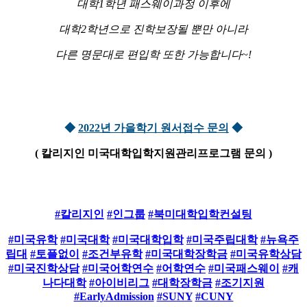
대학1학년 패스웨이과정 이후에
대학2학년으로 진학보장될 뿐만 아니라
다른 명문대로 편입학 또한 가능합니다~!
◆
2022년 가을학기 원서접수 문의
◆
( 칼리지인 미국대학입학지원관리프로그램 문의 )
#칼리지인
#인그룹
#북미대학입학컨설팅
#미국유학
#미국대학
#미국대학입학
#미국주립대학
#뉴욕주
립대
#토플없이
#조건부유학
#미국대학장학금
#미국유학상담
#미국진학상담
#미국어학연수
#어학연수
#미국패스웨이
#캐
나다대학
#아이비리그
#대학장학금
#조기지원
#EarlyAdmission
#SUNY
#CUNY