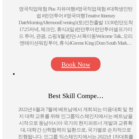
영국직업체험 Plus 자유여행#영국직업체험 #대학생인턴
쉽 #런던투어 #영국여행Tenative Itinerary
DateMorningAfternoonEvening1(토)인천출발 13:30런던도착
17:25저녁, 체크인, 휴식2(일)런던투어런던투어셀프가이
드 투어, 관광, 쇼핑3(월)런던-서폭이동Welcome Talk, 오리
엔테이션워킹투어, 휴식4Greene King (Dom South Mark…
Book Now
Best Skill Compe…
2022년 6월과 7월에 베트남에서 개최되는 미용대회 및 현
지 대학 교류를 위해 인그룹익스체인지에서는 베트남을
시작으로 동남아시아 국가의 현지파트너 개발과 교류확
대, 대학간 산학협력의 일환으로, 국가별로 순차적으로
진행됩니다. 인그룹 익스체인지에서는 2022년 1차대회를