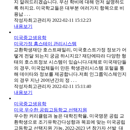
지 알려드리겠습니다. 우선 학비에 대해 먼저 설명하도
록 하지요. 미국학교들은 대부분 여러가지 항목으로 비
용납 . . .
작성자
최고관리자
2022-02-11 15:12:23
내용보기
미국중고생유학
미국가정 홈스테이 관리시스템
​교환학생재단 호스트패밀리, 미국호스트가정 정보가 어
떻게 전달 되는지 궁금 하시지요? 재단에따라 다양한 형
태의 호스트정보 시스템이 있습니다.대체로 미국재단들
의 경우, 미국업체들이 만든 학생관리시스템 포털을 통
해 데이타와 정보를 제공합니다.저희 인그룹익스체인지
의 경우 지난 20여년간의 정 . . .
작성자
최고관리자
2022-02-11 15:11:40
내용보기
미국중고생유학
미국 우수한 공립고등학교 선택지원
우수한 커리큘럼과 높은 대학진학율, 미국명문 공립 교
환학생으로 조기유학간다성향과 목표에 맞는 미국공립
고등학교 선택지원 가능, 2022-2023 년 참가자 선발 대