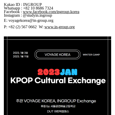
Kakao ID : INGROUP
Whatsapp : +82 10 8686 7324
Facebook :
www.facebook.com/ingroup.korea
Instagram : @studyin.ingroup
E: voyagekorea@in-group.org
P: +82 (2) 567 0662 W:
www.in-group.org