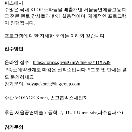
퍼스에서
수많은 국내
KPOP
스타들을 배출해낸
서울공연예술고등학
교
전문 멘토 강사들과 함께 실용적이며
,
체계적인 프로그램
이 진행됩니다
.
프로그램에 대한 자세한 문의는 아래와 같습니다.
접수방법
온라인
접수
-
https://forms.gle/nsGmW4ne6rzYDXAJ9
*
숙소예약관계로
마감은
선착순입니다
.
*
그룹
및
단체는
별
도
문의하세요
참가문의
:
voyagekorea@in-group.com
주관
VOYAGE Korea,
인그룹익스체인지
후원
서울공연예술고등학교
, DUT University(
파주캠퍼스
)
참가문의